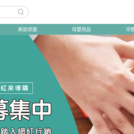
美妝保健
母嬰用品
宗