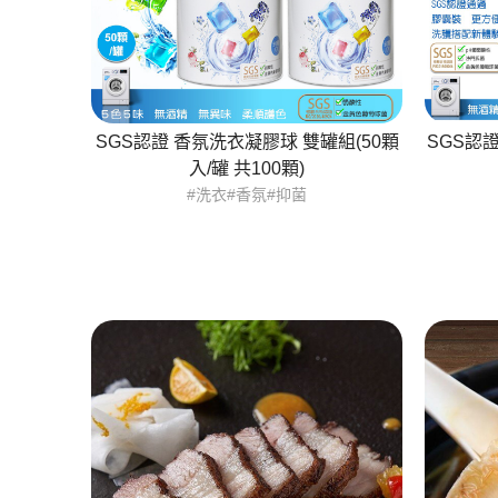
SGS認證 香氛洗衣凝膠球 雙罐組(50顆
SGS認證
入/罐 共100顆)
#洗衣#香氛#抑菌