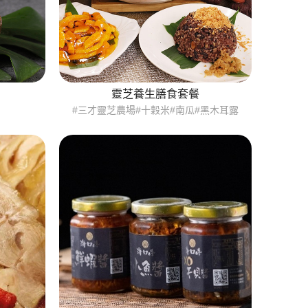
靈芝養生膳食套餐
#三才靈芝農場#十穀米#南瓜#黑木耳露