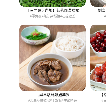
【三才靈芝農場】菇菇圓滿禮盒
捌壹
#零負擔#無汙染種植#石碇靈芝
北蟲草燉鮮雞湯套餐
【
#北蟲草燉雞湯#十穀飯#季節時蔬
#