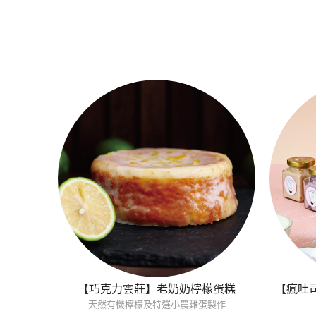
【巧克力雲莊】老奶奶檸檬蛋糕
【瘋吐
天然有機檸檬及特選小農雞蛋製作