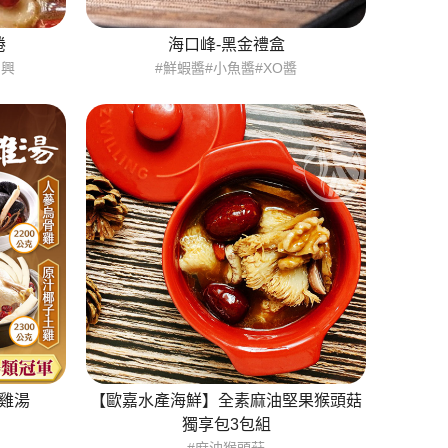
捲
海口峰-黑金禮盒
紹興
#鮮蝦醬#小魚醬#XO醬
雞湯
【歐嘉水產海鮮】全素麻油堅果猴頭菇
獨享包3包組