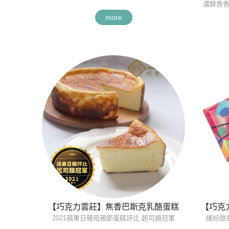
濃醇香香
more
【巧克力雲莊】焦香巴斯克乳酪蛋糕
【巧克
2021蘋果日報母親節蛋糕評比 起司類冠軍
繽紛甜