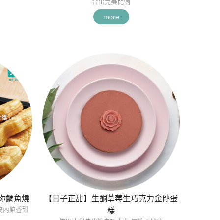
合出完美比例
more
迷你鯛魚燒
【日子正甜】生酮草莓生巧克力金磚蛋
皮內餡香甜
糕