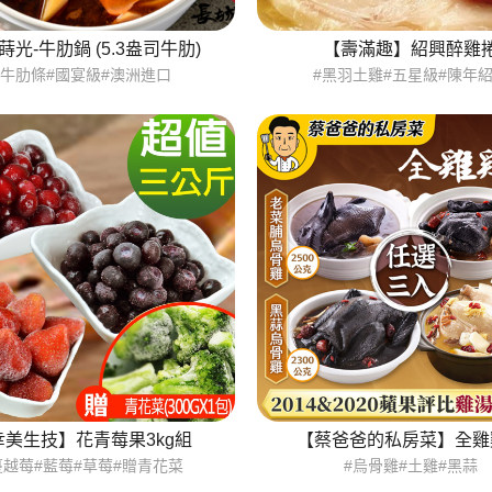
蒔光-牛肋鍋 (5.3盎司牛肋)
【壽滿趣】紹興醉雞
#牛肋條#國宴級#澳洲進口
#黑羽土雞#五星級#陳年
幸美生技】花青莓果3kg組
【蔡爸爸的私房菜】全雞
蔓越莓#藍莓#草莓#贈青花菜
#烏骨雞#土雞#黑蒜