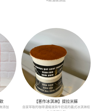
#麻油猴頭菇
飲
【憲作冰淇淋】提拉米蘇
無添加
自家萃取的咖啡濃縮液與牛奶底的義式冰淇淋結