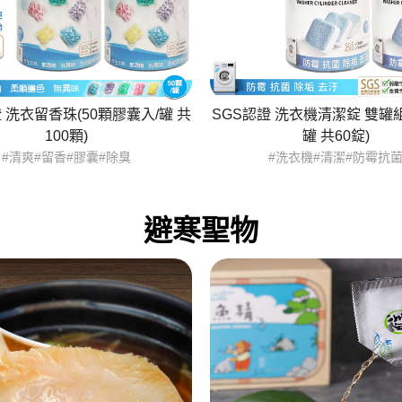
 洗衣留香珠(50顆膠囊入/罐 共
SGS認證 洗衣機清潔錠 雙罐組
100顆)
罐 共60錠)
#清爽#留香#膠囊#除臭
#洗衣機#清潔#防霉抗
避寒聖物