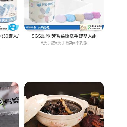
(30錠入/
SGS認證 芳香慕斯洗手錠雙入組
#洗手錠#洗手慕斯#不刺激
菌