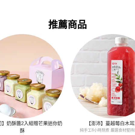
推薦商品
司】奶酥醬2入組贈芒果迷你奶
【澎沛】蔓越莓白木耳
純手工8小時熬煮 嚴選食材堅持
酥