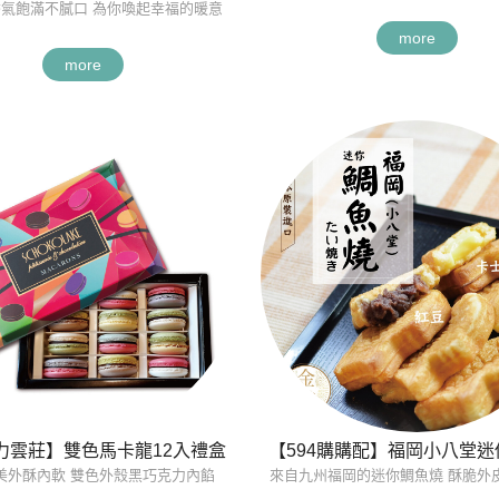
氣飽滿不膩口 為你喚起幸福的暖意
more
more
力雲莊】雙色馬卡龍12入禮盒
【594購購配】福岡小八堂
美外酥內軟 雙色外殼黑巧克力內餡
來自九州福岡的迷你鯛魚燒 酥脆外