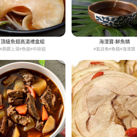
頂級魚翅高湯禮盒組
海浬寶-鮮魚精
#鼎饌上湯#魚翅#中排翅
#虱目魚#魚精#海浬寶