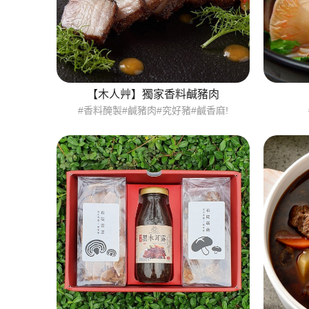
【木人艸】獨家香料鹹豬肉
#香料醃製#鹹豬肉#究好豬#鹹香麻!