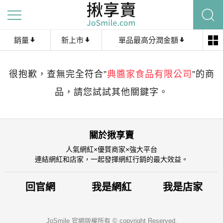
首頁
-
商品搜尋
銷量
新上市
單品最高分潤金額
很抱歉，查無完全符合”
典醬家食品有限公司
”的商
品，請您試試其他關鍵字。
關於揪享賣
人氣網紅×優質商家×強大平台
連結網紅和店家，一起發揮網紅行銷的最大效益。
回官網
我是網紅
我是店家
JoSmile 官網版權所有 © copyright Reserved.